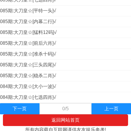
085期:大刀皇☆[平特一头]√
085期:大刀皇☆[内幕二行]√
085期:大刀皇☆[猛料12码]√
085期:大刀皇☆[前后六肖]√
085期:大刀皇☆[准杀十码]√
085期:大刀皇☆[三头四尾]√
085期:大刀皇☆[稳杀二肖]√
084期:大刀皇☆[大小一波]√
084期:大刀皇☆[七选四肖]√
下一页
0/5
上一页
返回网站首页
所有内容载自互联网谨供友友娱乐参考!