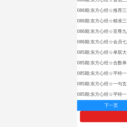
086期:东方心经☆推荐
086期:东方心经☆精准
086期:东方心经☆至尊
086期:东方心经☆会员
085期:东方心经☆单双
085期:东方心经☆合数
085期:东方心经☆平特
085期:东方心经☆一句
085期:东方心经☆平特
下一页