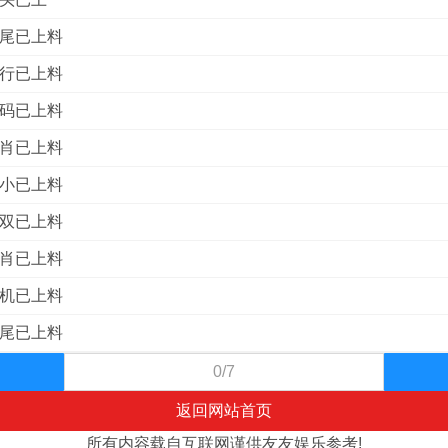
三尾已上料
三行已上料
九码已上料
七肖已上料
大小已上料
单双已上料
一肖已上料
玄机已上料
一尾已上料
0/7
返回网站首页
所有内容载自互联网谨供友友娱乐参考!