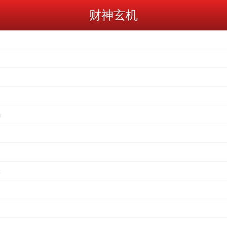
财神玄机
码
肖
1