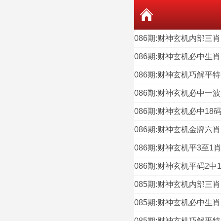
086期:财神玄机内部三肖
086期:财神玄机必中生肖
086期:财神玄机巧解平特
086期:财神玄机必中一波
086期:财神玄机必中18
086期:财神玄机金牌六肖
086期:财神玄机平3至1
086期:财神玄机平码2中
085期:财神玄机内部三肖
085期:财神玄机必中生肖
085期:财神玄机巧解平特