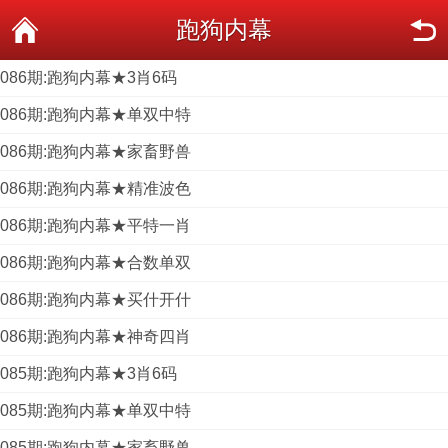
跑狗内幕
086期:跑狗内幕★3肖6码
086期:跑狗内幕★单双中特
086期:跑狗内幕★家畜野兽
086期:跑狗内幕★精准波色
086期:跑狗内幕★平特一肖
086期:跑狗内幕★合数单双
086期:跑狗内幕★买什开什
086期:跑狗内幕★神奇四肖
085期:跑狗内幕★3肖6码
085期:跑狗内幕★单双中特
085期:跑狗内幕★家畜野兽