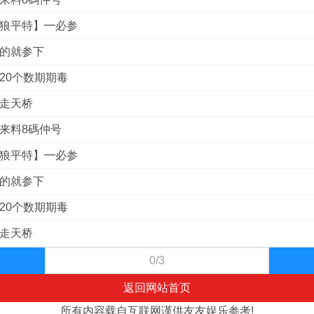
战狼平特】━必参
到的就参下
杀20个数期期毒
俏走天桥
港来料8碼仲号
战狼平特】━必参
到的就参下
杀20个数期期毒
俏走天桥
0/3
返回网站首页
所有内容载自互联网谨供友友娱乐参考!