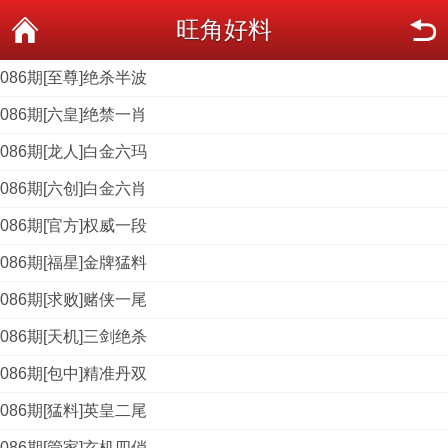
旺角好料
086期[至尊]绝杀半波
086期[六皇]绝禁一肖
086期[龙人]白金六玛
086期[六创]白金六肖
086期[官方]权威一段
086期[福星]金牌猛料
086期[求败]赌侠一尾
086期[天机]三剑绝杀
086期[包中]精准丹双
086期[猛料]英皇二尾
086期[管家]玄机四俏