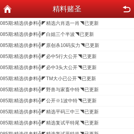
精料赌圣
085期:精选供参料╬◤精选六肖选一肖◥已更新
085期:精选供参料╬◤白姐三个半波◥已更新
085期:精选供参料╬◤原创杀10码实力◥已更新
085期:精选供参料╬◤必中5行大公开◥已更新
085期:精选供参料╬◤必中3头大公开◥已更新
085期:精选供参料╬◤TM大小已公开◥已更新
085期:精选供参料╬◤野兽与家畜中特◥已更新
085期:精选供参料╬◤公开※1波中特◥已更新
085期:精选供参料╬◤精选平码三中三◥已更新
085期:精选供参料╬◤精选复试平特尾◥已更新
085期:精选供参料╬◤精选复试平特肖◥已更新