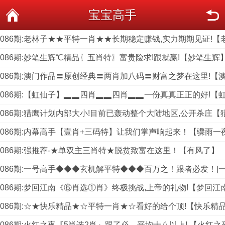
宝宝高手
086期:老林子★★平特一肖★★长期稳定赚钱,实力期期见证!【
086期:妙笔生辉℃精品〖五肖特〗富贵险求!跟就赢!【妙笔生辉
086期:澳门作品〓原创经典〓两肖加八码〓财富之梦在这里!【
086期:【虹仙子】▂▂四肖▂▂四肖▂▂一份真真正正的好!【
086期:猎鹰计划内部大小!目前已轰动整个大陆地区,公开杀庄【
086期:内幕高手【壹肖+三码特】让我们掌声响起来！【骤雨一
086期:强推荐-★单双主三肖特★脱贫致富在这里！【有风了】
086期:一号高手◆◆◆玄机解平特◆◆◆百万之！跟者必发！[一
086期:梦回江南《⑥肖选①肖》终极挑战,上帝的礼物!【梦回江
086期:☆★快乐精品★☆平特一肖★☆看好的给个顶!【快乐精
086期:火红之夜『5肖选2肖』跟了必→平均十八以上! 【火红之