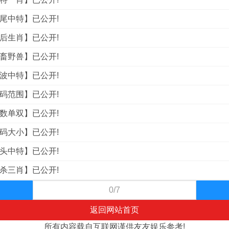
六尾中特】已公开!
前后生肖】已公开!
家畜野兽】已公开!
二波中特】已公开!
特码范围】已公开!
合数单双】已公开!
特码大小】已公开!
三头中特】已公开!
绝杀三肖】已公开!
0/7
返回网站首页
所有内容载自互联网谨供友友娱乐参考!