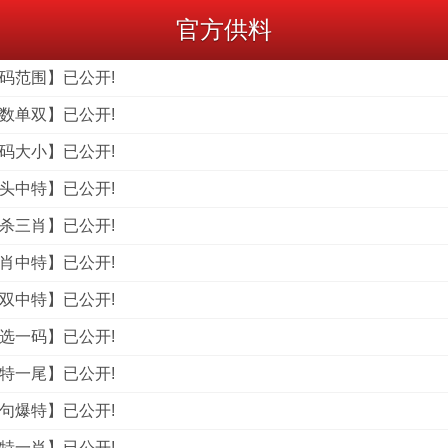
官方供料
特码范围】已公开!
合数单双】已公开!
特码大小】已公开!
三头中特】已公开!
绝杀三肖】已公开!
四肖中特】已公开!
单双中特】已公开!
七选一码】已公开!
平特一尾】已公开!
一句爆特】已公开!
平特一肖】已公开!