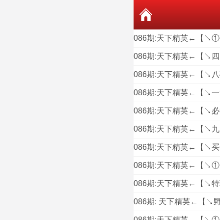
086期:天下精英←【↘
086期:天下精英←【↘
086期:天下精英←【↘
086期:天下精英←【↘
086期:天下精英←【↘
086期:天下精英←【↘
086期:天下精英←【↘
086期:天下精英←【↘
086期:天下精英←【↘
086期: 天下精英←【
086期:天下精英←【↘