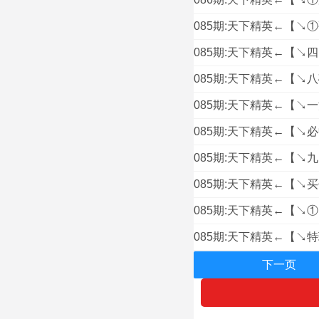
085期:天下精英←【↘
085期:天下精英←【↘
085期:天下精英←【↘
085期:天下精英←【↘
085期:天下精英←【↘
085期:天下精英←【↘
085期:天下精英←【↘
085期:天下精英←【↘
085期:天下精英←【↘
下一页