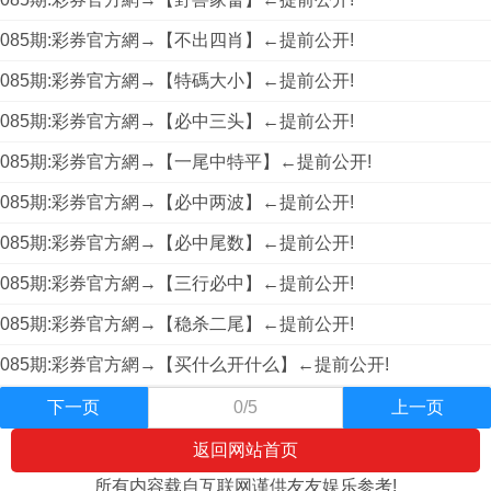
085期:彩券官方網→【不出四肖】←提前公开!
085期:彩券官方網→【特碼大小】←提前公开!
085期:彩券官方網→【必中三头】←提前公开!
085期:彩券官方網→【一尾中特平】←提前公开!
085期:彩券官方網→【必中两波】←提前公开!
085期:彩券官方網→【必中尾数】←提前公开!
085期:彩券官方網→【三行必中】←提前公开!
085期:彩券官方網→【稳杀二尾】←提前公开!
085期:彩券官方網→【买什么开什么】←提前公开!
下一页
0/5
上一页
返回网站首页
所有内容载自互联网谨供友友娱乐参考!