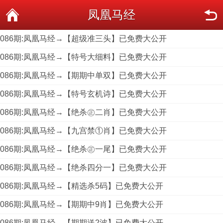
凤凰马经
086期:凤凰马经→【超级准三头】已免费大公开
086期:凤凰马经→【特号大细料】已免费大公开
086期:凤凰马经→【期期中单双】已免费大公开
086期:凤凰马经→【特号玄机诗】已免费大公开
086期:凤凰马经→【绝杀㊣二肖】已免费大公开
086期:凤凰马经→【九宫禁①肖】已免费大公开
086期:凤凰马经→【绝杀㊣一尾】已免费大公开
086期:凤凰马经→【绝杀四分一】已免费大公开
086期:凤凰马经→【精选杀5码】已免费大公开
086期:凤凰马经→【期期中9肖】已免费大公开
086期:凤凰马经→【期期送2波】已免费大公开