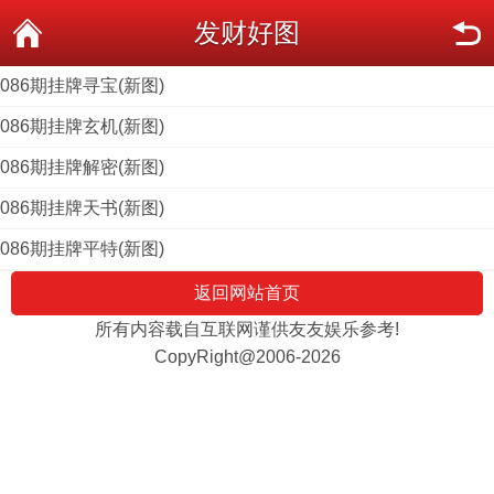
发财好图
086期挂牌寻宝(新图)
086期挂牌玄机(新图)
086期挂牌解密(新图)
086期挂牌天书(新图)
086期挂牌平特(新图)
返回网站首页
所有内容载自互联网谨供友友娱乐参考!
CopyRight@2006-2026