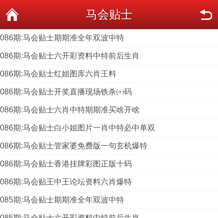
马会贴士
086期:马会贴士期期准全年双波中特
086期:马会贴士六开彩资料中特前后生肖
086期:马会贴士红姐图库六肖王料
086期:马会贴士开奖直播现场铁杀㈩码
086期:马会贴士六肖中特期期准买啥开啥
086期:马会贴士白小姐图片一肖中特必中单双
086期:马会贴士管家婆免费版一句玄机爆特
086期:马会贴士香港挂牌彩图正版十码
086期:马会贴王中王论坛资料六肖爆特
085期:马会贴士期期准全年双波中特
085期:马会贴士六开彩资料中特前后生肖