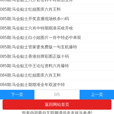
085期:马会贴士红姐图库六肖王料
085期:马会贴士开奖直播现场铁杀㈩码
085期:马会贴士六肖中特期期准买啥开啥
085期:马会贴士白小姐图片一肖中特必中单双
085期:马会贴士管家婆免费版一句玄机爆特
085期:马会贴士香港挂牌彩图正版十码
085期:马会贴王中王论坛资料六肖爆特
084期:马会贴士红姐图库六肖王料
084期:马会贴士期期准全年双波中特
下一页
0/5
上一页
返回网站首页
所有内容载自互联网谨供友友娱乐参考!