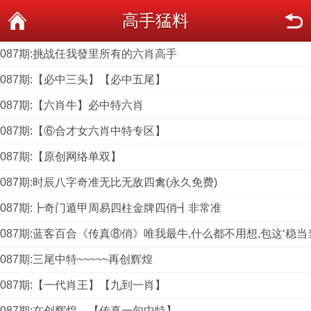
高手猛料
087期:挑战任我發里所有的六肖高手
087期:【必中三头】【必中五尾】
087期:【六肖牛】必中特六肖
087期:【⑥合才女六肖中特专区】
087期:【原创网络单双】
087期:时辰八字奇准无比无敌四禽(永久免费)
087期:┣奇门遁甲周易四柱金牌四俏┫非常准
087期:蓝客百合《传真⑧俏》唯我最牛,什么都不用想,包这‘稳当
087期:三尾中特~~~~~再创辉煌
087期:【一代肖王】【九到一肖】
087期:在创辉煌→【传真一句中特】