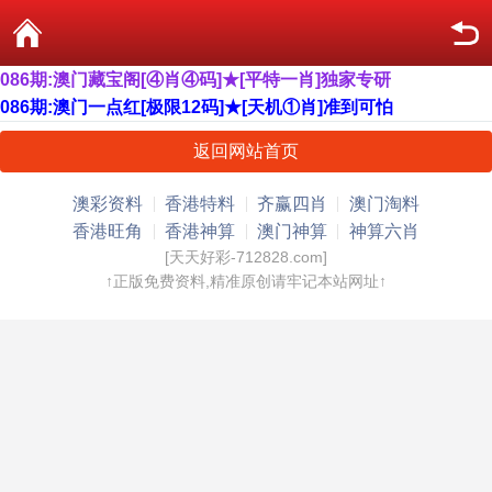
086期:澳门藏宝阁[④肖④码]★[平特一肖]独家专研
086期:澳门一点红[极限12码]★[天机①肖]准到可怕
返回网站首页
澳彩资料
香港特料
齐赢四肖
澳门淘料
香港旺角
香港神算
澳门神算
神算六肖
[天天好彩-712828.com]
↑正版免费资料,精准原创请牢记本站网址↑