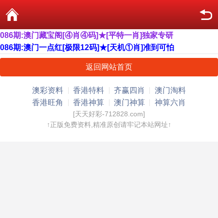
086期:澳门藏宝阁[④肖④码]★[平特一肖]独家专研
086期:澳门一点红[极限12码]★[天机①肖]准到可怕
返回网站首页
澳彩资料
香港特料
齐赢四肖
澳门淘料
香港旺角
香港神算
澳门神算
神算六肖
[天天好彩-712828.com]
↑正版免费资料,精准原创请牢记本站网址↑