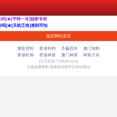
④码]★[平特一肖]独家专研
12码]★[天机①肖]准到可怕
返回网站首页
澳彩资料
香港特料
齐赢四肖
澳门淘料
香港旺角
香港神算
澳门神算
神算六肖
[天天好彩-712828.com]
↑正版免费资料,精准原创请牢记本站网址↑