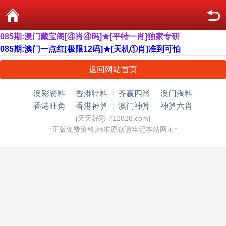
085期:澳门藏宝阁[④肖④码]★[平特一肖]独家专研
085期:澳门一点红[极限12码]★[天机①肖]准到可怕
返回网站首页
澳彩资料
香港特料
齐赢四肖
澳门淘料
香港旺角
香港神算
澳门神算
神算六肖
[天天好彩-712828.com]
↑正版免费资料,精准原创请牢记本站网址↑