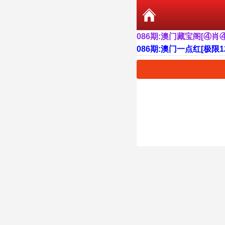
086期:澳门藏宝阁[④肖
086期:澳门一点红[极限