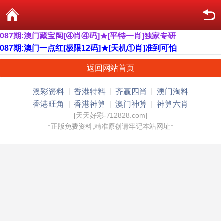
087期:澳门藏宝阁[④肖④码]★[平特一肖]独家专研
087期:澳门一点红[极限12码]★[天机①肖]准到可怕
返回网站首页
澳彩资料
香港特料
齐赢四肖
澳门淘料
香港旺角
香港神算
澳门神算
神算六肖
[天天好彩-712828.com]
↑正版免费资料,精准原创请牢记本站网址↑