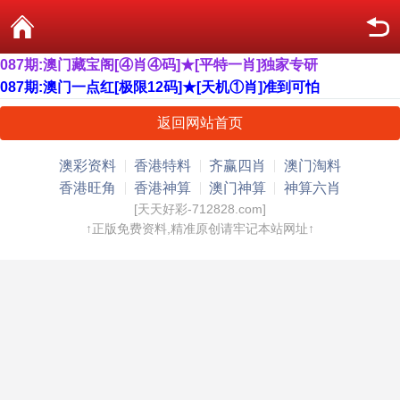
087期:澳门藏宝阁[④肖④码]★[平特一肖]独家专研
087期:澳门一点红[极限12码]★[天机①肖]准到可怕
返回网站首页
澳彩资料
香港特料
齐赢四肖
澳门淘料
香港旺角
香港神算
澳门神算
神算六肖
[天天好彩-712828.com]
↑正版免费资料,精准原创请牢记本站网址↑