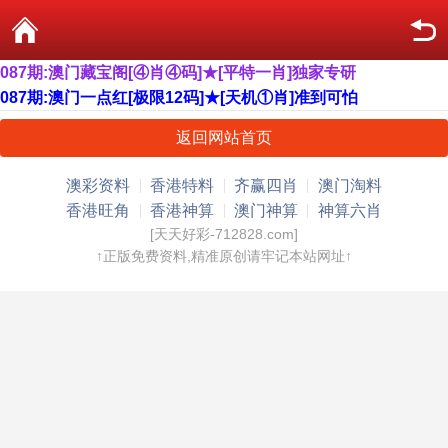
087期:澳门藏宝阁[④肖④码]★[平特一肖]独家专研
087期:澳门一点红[极限12码]★[天机①肖]准到可怕
返回网站首页
澳彩资料
香港特料
齐赢四肖
澳门淘料
香港旺角
香港神算
澳门神算
神算六肖
[天天好彩-712828.com]
↑正版免费资料,精准原创请牢记本站网址↑