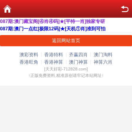
087期:澳门藏宝阁[④肖④码]★[平特一肖]独家专研
087期:澳门一点红[极限12码]★[天机①肖]准到可怕
返回网站首页
澳彩资料
香港特料
齐赢四肖
澳门淘料
香港旺角
香港神算
澳门神算
神算六肖
[天天好彩-712828.com]
↑正版免费资料,精准原创请牢记本站网址↑