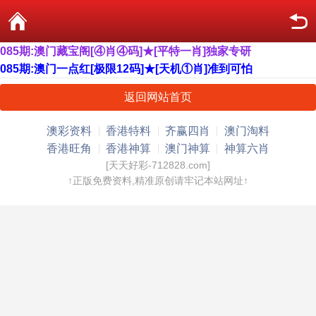
085期:澳门藏宝阁[④肖④码]★[平特一肖]独家专研
085期:澳门一点红[极限12码]★[天机①肖]准到可怕
返回网站首页
澳彩资料
香港特料
齐赢四肖
澳门淘料
香港旺角
香港神算
澳门神算
神算六肖
[天天好彩-712828.com]
↑正版免费资料,精准原创请牢记本站网址↑