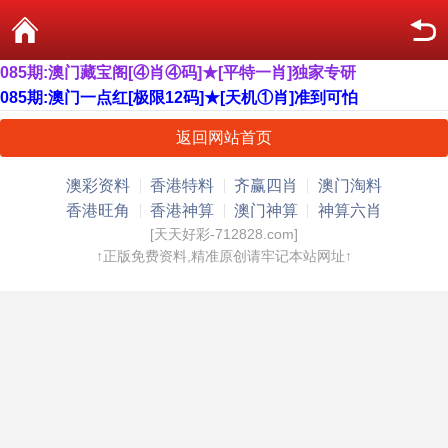
085期:澳门藏宝阁[④肖④码]★[平特一肖]独家专研
085期:澳门一点红[极限12码]★[天机①肖]准到可怕
返回网站首页
澳彩资料
香港特料
齐赢四肖
澳门淘料
香港旺角
香港神算
澳门神算
神算六肖
[天天好彩-712828.com]
↑正版免费资料,精准原创请牢记本站网址↑