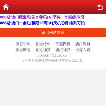
086期:澳门藏宝阁[④肖④码]★[平特一肖]独家专研
086期:澳门一点红[极限12码]★[天机①肖]准到可怕
返回网站首页
澳彩资料
香港特料
齐赢四肖
澳门淘料
香港旺角
香港神算
澳门神算
神算六肖
[天天好彩-712828.com]
↑正版免费资料,精准原创请牢记本站网址↑