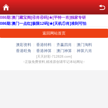
086期:澳门藏宝阁[④肖④码]★[平特一肖]独家专研
086期:澳门一点红[极限12码]★[天机①肖]准到可怕
返回网站首页
澳彩资料
香港特料
齐赢四肖
澳门淘料
香港旺角
香港神算
澳门神算
神算六肖
[天天好彩-712828.com]
↑正版免费资料,精准原创请牢记本站网址↑