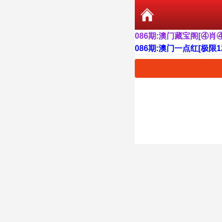
086期:澳门藏宝阁[④肖
086期:澳门一点红[极限